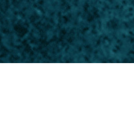
GIB DEINEM
SPIEL EINE
STARKE BASIS
Ob Breitenssport oder Leistungssport:
Der Anspruch von
Gamechange ist es, als Ausbildungsstätte und Leistungszentrum in
jeder Phase der Tennisausbildung und in jeder Trainingseinheit das